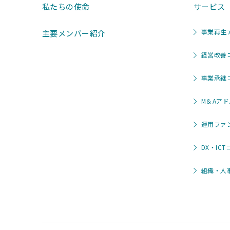
私たちの使命
サービス
事業再生
主要メンバー紹介
経営改善
事業承継
M＆Aア
運用ファ
DX・IC
組織・人